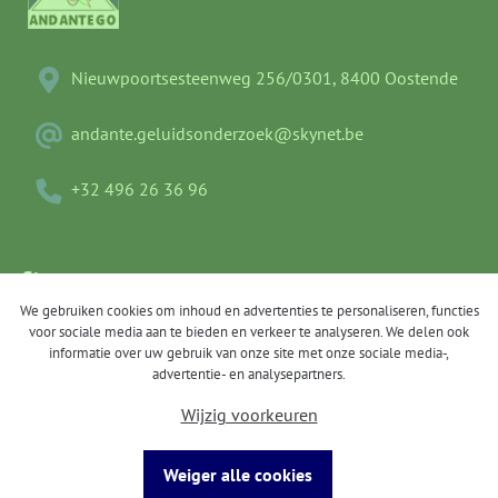
Nieuwpoortsesteenweg 256/0301, 8400 Oostende
andante.geluidsonderzoek@skynet.be
+32 496 26 36 96
Sitemap
We gebruiken cookies om inhoud en advertenties te personaliseren, functies
Bouwakoestiek
voor sociale media aan te bieden en verkeer te analyseren. We delen ook
informatie over uw gebruik van onze site met onze sociale media-,
Geluidsmetingen & berekeningen
advertentie- en analysepartners.
Wijzig voorkeuren
Advies
Contact
Weiger alle cookies